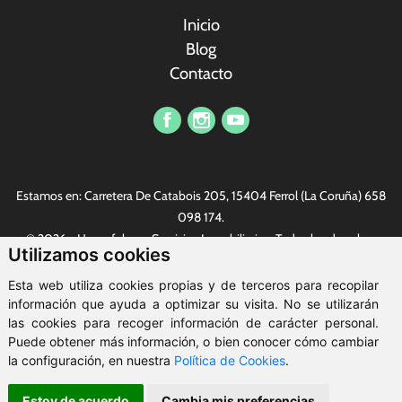
Inicio
Blog
Contacto
Vi har et profesjonelt sikkerhetsteam som kan gi offentlige
tjenestemenn kvalitetssikkerhetstjenester. Nylig kjørte vi en
Estamos en: Carretera De Catabois 205, 15404 Ferrol (La Coruña)
658
serie konkurranser innen sikkerhet. Det finnes alle slags fine
098 174
.
gaver, den mest populære er
replika Rolex
. Alle er hjertelig
© 2026 - Housefulness Servicios Inmobiliarios. Todos los derechos
velkommen.
Utilizamos cookies
reservados.
Aviso legal
-
Política de privacidad
-
Política de cookies
-
Esta web utiliza cookies propias y de terceros para recopilar
ClickViviendas
información que ayuda a optimizar su visita. No se utilizarán
las cookies para recoger información de carácter personal.
Puede obtener más información, o bien conocer cómo cambiar
la configuración, en nuestra
Política de Cookies
.
Estoy de acuerdo
Cambia mis preferencias