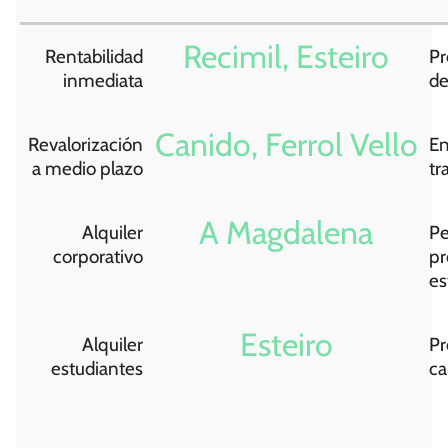
Recimil, Esteiro
Rentabilidad
Pr
inmediata
de
Canido, Ferrol Vello
Revalorización
En
a medio plazo
tr
A Magdalena
Alquiler
Pe
corporativo
pr
es
Esteiro
Alquiler
Pr
estudiantes
c