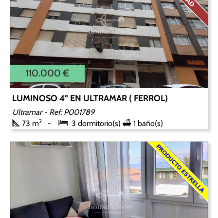
110.000 €
LUMINOSO 4º EN ULTRAMAR ( FERROL)
Ultramar
- Ref: P001789
2
73 m
3 dormitorio(s)
1 baño(s)