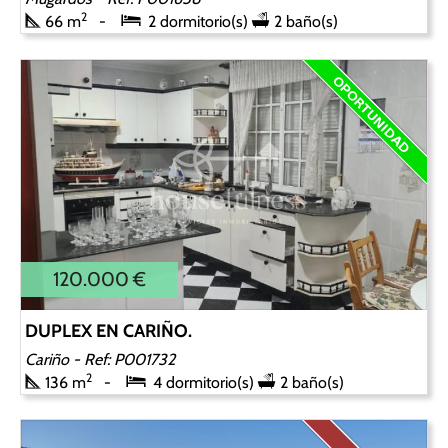
2
66 m
2 dormitorio(s)
2 baño(s)
120.000 €
DUPLEX EN CARIÑO.
Cariño
- Ref: P001732
2
136 m
4 dormitorio(s)
2 baño(s)