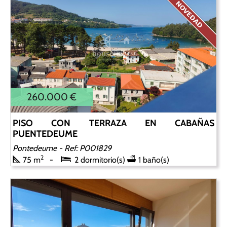
260.000 €
PISO CON TERRAZA EN CABAÑAS
PUENTEDEUME
Pontedeume
- Ref: P001829
2
75 m
2 dormitorio(s)
1 baño(s)