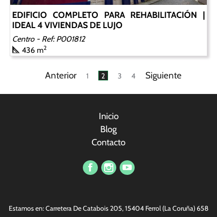
EDIFICIO COMPLETO PARA REHABILITACIÓN |
IDEAL 4 VIVIENDAS DE LUJO
Centro
- Ref: P001812
2
436 m
Anterior
Siguiente
1
2
3
4
Inicio
Blog
Contacto
Vi har et profesjonelt sikkerhetsteam som kan gi offentlige
tjenestemenn kvalitetssikkerhetstjenester. Nylig kjørte vi en
Estamos en: Carretera De Catabois 205, 15404 Ferrol (La Coruña)
658
serie konkurranser innen sikkerhet. Det finnes alle slags fine