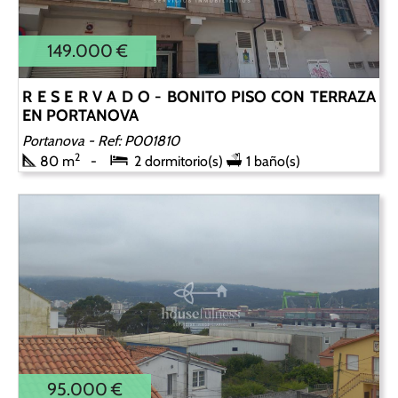
149.000 €
R E S E R V A D O - BONITO PISO CON TERRAZA
EN PORTANOVA
Portanova
- Ref: P001810
2
80 m
2 dormitorio(s)
1 baño(s)
95.000 €