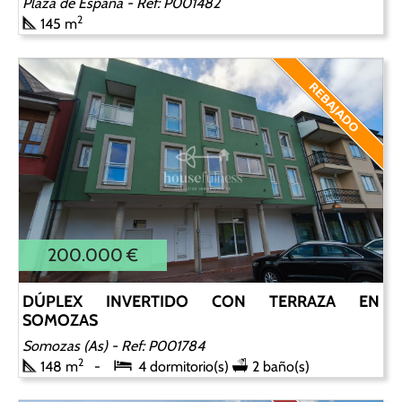
Plaza de España
- Ref: P001482
2
145 m
200.000 €
DÚPLEX INVERTIDO CON TERRAZA EN
SOMOZAS
Somozas (As)
- Ref: P001784
2
148 m
4 dormitorio(s)
2 baño(s)