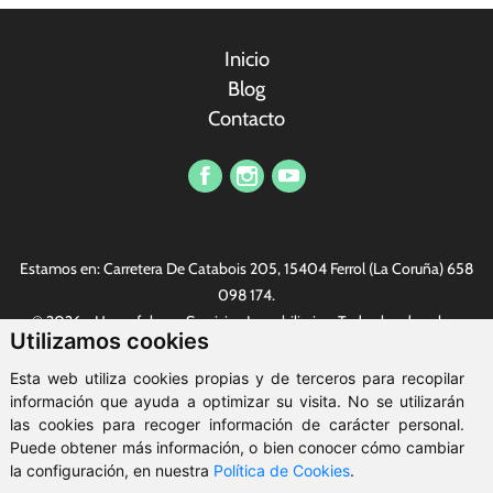
Inicio
Blog
Contacto
Vi har et profesjonelt sikkerhetsteam som kan gi offentlige
tjenestemenn kvalitetssikkerhetstjenester. Nylig kjørte vi en
Estamos en: Carretera De Catabois 205, 15404 Ferrol (La Coruña)
658
serie konkurranser innen sikkerhet. Det finnes alle slags fine
098 174
.
gaver, den mest populære er
replika Rolex
. Alle er hjertelig
© 2026 - Housefulness Servicios Inmobiliarios. Todos los derechos
velkommen.
Utilizamos cookies
reservados.
Aviso legal
-
Política de privacidad
-
Política de cookies
-
Esta web utiliza cookies propias y de terceros para recopilar
ClickViviendas
información que ayuda a optimizar su visita. No se utilizarán
las cookies para recoger información de carácter personal.
Puede obtener más información, o bien conocer cómo cambiar
la configuración, en nuestra
Política de Cookies
.