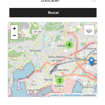
Edificable
:
Buscar
+
−
4
2
Leaflet
| ©
OpenStreetMap
contributors