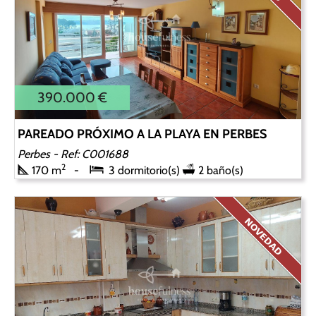
390.000 €
PAREADO PRÓXIMO A LA PLAYA EN PERBES
Perbes
- Ref: C001688
2
170 m
3 dormitorio(s)
2 baño(s)