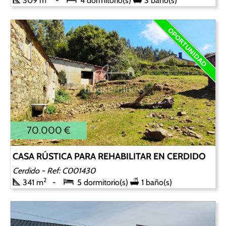
309 m
4 dormitorio(s)
3 baño(s)
70.000 €
CASA RÚSTICA PARA REHABILITAR EN CERDIDO
Cerdido
- Ref: C001430
2
341 m
5 dormitorio(s)
1 baño(s)