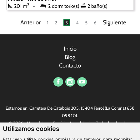
2
201 m
2 dormitorio(s)
2 baño(s)
Anterior
Siguiente
1
2
3
4
5
6
Inicio
Blog
Contacto
Vi har et profesjonelt sikkerhetsteam som kan gi offentlige
tjenestemenn kvalitetssikkerhetstjenester. Nylig kjørte vi en
Estamos en: Carretera De Catabois 205, 15404 Ferrol (La Coruña)
658
serie konkurranser innen sikkerhet. Det finnes alle slags fine
098 174
.
gaver, den mest populære er
replika Rolex
. Alle er hjertelig
© 2026 - Housefulness Servicios Inmobiliarios. Todos los derechos
velkommen.
Utilizamos cookies
reservados.
Aviso legal
-
Política de privacidad
-
Política de cookies
-
Esta web utiliza cookies propias y de terceros para recopilar