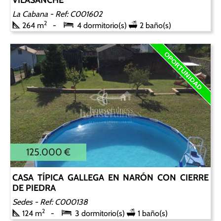
VILASANCHE
La Cabana
- Ref: C001602
2
264 m
4 dormitorio(s)
2 baño(s)
125.000 €
CASA TÍPICA GALLEGA EN NARÓN CON CIERRE
DE PIEDRA
Sedes
- Ref: C000138
2
124 m
3 dormitorio(s)
1 baño(s)