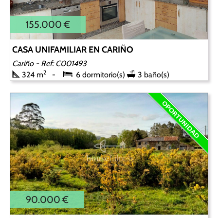
155.000 €
CASA UNIFAMILIAR EN CARIÑO
Cariño
- Ref: C001493
2
324 m
6 dormitorio(s)
3 baño(s)
90.000 €