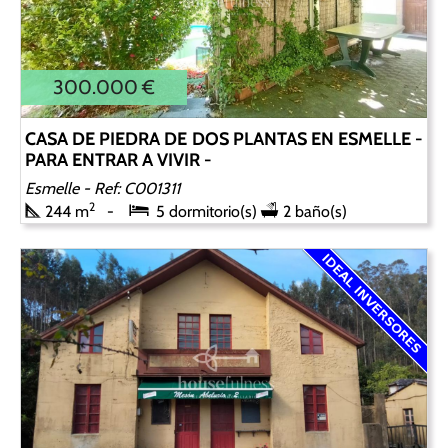
300.000 €
CASA DE PIEDRA DE DOS PLANTAS EN ESMELLE -
PARA ENTRAR A VIVIR -
Esmelle
- Ref: C001311
2
244 m
5 dormitorio(s)
2 baño(s)