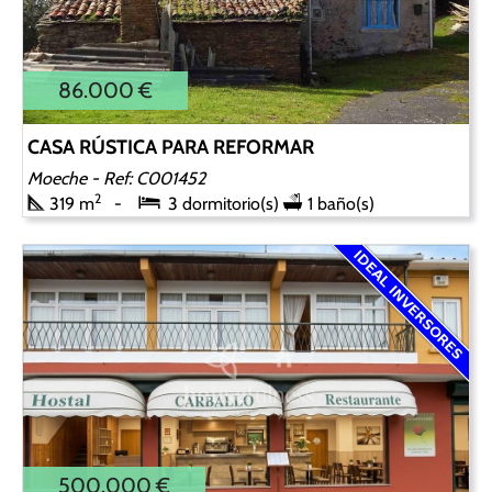
86.000 €
CASA RÚSTICA PARA REFORMAR
Moeche
- Ref: C001452
2
319 m
3 dormitorio(s)
1 baño(s)
500.000 €