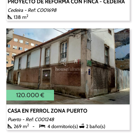
PROYECTO DE REFORMA CON FINCA - CEDEIRA
Cedeira
- Ref: C001698
2
138 m
120.000 €
CASA EN FERROL ZONA PUERTO
Puerto
- Ref: C001248
2
269 m
4 dormitorio(s)
2 baño(s)