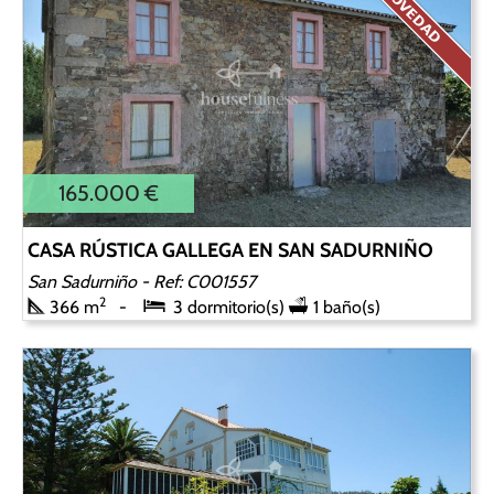
165.000 €
CASA RÚSTICA GALLEGA EN SAN SADURNIÑO
San Sadurniño
- Ref: C001557
2
366 m
3 dormitorio(s)
1 baño(s)