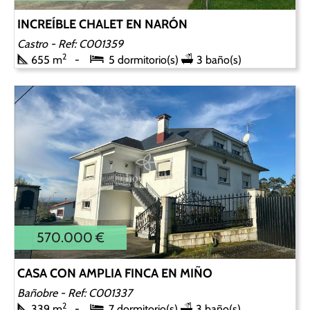
INCREÍBLE CHALET EN NARÓN
Castro
- Ref: C001359
2
655 m
5 dormitorio(s)
3 baño(s)
570.000 €
CASA CON AMPLIA FINCA EN MIÑO
Bañobre
- Ref: C001337
2
339 m
7 dormitorio(s)
3 baño(s)