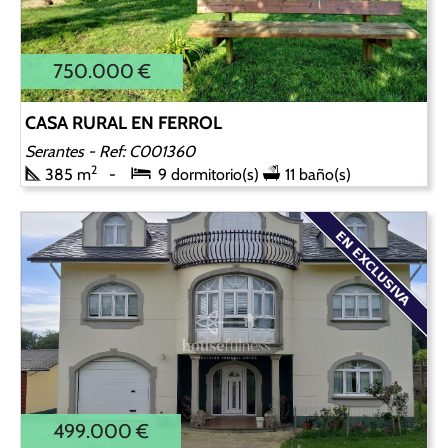
750.000 €
CASA RURAL EN FERROL
Serantes
- Ref: C001360
2
385 m
9 dormitorio(s)
11 baño(s)
499.000 €