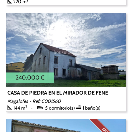
2
220 m
240.000 €
CASA DE PIEDRA EN EL MIRADOR DE FENE
Magalofes
- Ref: C001560
2
144 m
5 dormitorio(s)
1 baño(s)