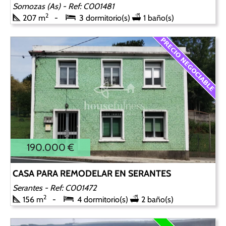
Somozas (As)
- Ref: C001481
2
207 m
3 dormitorio(s)
1 baño(s)
190.000 €
CASA PARA REMODELAR EN SERANTES
Serantes
- Ref: C001472
2
156 m
4 dormitorio(s)
2 baño(s)