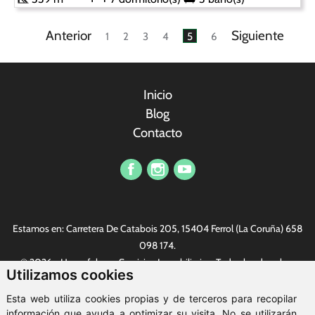
Anterior
Siguiente
1
2
3
4
5
6
Inicio
Blog
Contacto
Vi har et profesjonelt sikkerhetsteam som kan gi offentlige
tjenestemenn kvalitetssikkerhetstjenester. Nylig kjørte vi en
Estamos en: Carretera De Catabois 205, 15404 Ferrol (La Coruña)
658
serie konkurranser innen sikkerhet. Det finnes alle slags fine
098 174
.
gaver, den mest populære er
replika Rolex
. Alle er hjertelig
© 2026 - Housefulness Servicios Inmobiliarios. Todos los derechos
velkommen.
Utilizamos cookies
reservados.
Aviso legal
-
Política de privacidad
-
Política de cookies
-
Esta web utiliza cookies propias y de terceros para recopilar
ClickViviendas
información que ayuda a optimizar su visita. No se utilizarán