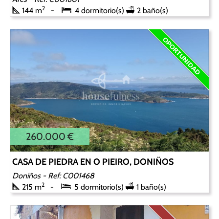
2
144 m
4 dormitorio(s)
2 baño(s)
260.000 €
CASA DE PIEDRA EN O PIEIRO, DONIÑOS
Doniños
- Ref: C001468
2
215 m
5 dormitorio(s)
1 baño(s)