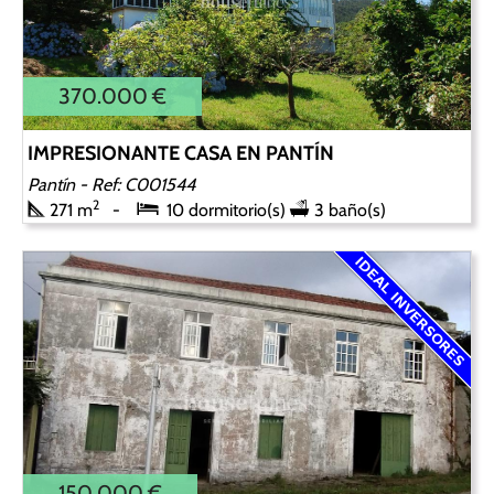
370.000 €
IMPRESIONANTE CASA EN PANTÍN
Pantín
- Ref: C001544
2
271 m
10 dormitorio(s)
3 baño(s)
150.000 €