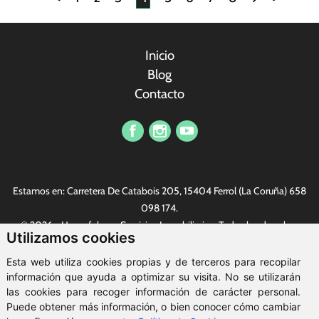
Inicio
Blog
Contacto
Vi har et profesjonelt sikkerhetsteam som kan gi offentlige
tjenestemenn kvalitetssikkerhetstjenester. Nylig kjørte vi en
Estamos en: Carretera De Catabois 205, 15404 Ferrol (La Coruña)
658
serie konkurranser innen sikkerhet. Det finnes alle slags fine
098 174
.
gaver, den mest populære er
replika Rolex
. Alle er hjertelig
© 2026 - Housefulness Servicios Inmobiliarios. Todos los derechos
velkommen.
Utilizamos cookies
reservados.
Aviso legal
-
Política de privacidad
-
Política de cookies
-
Esta web utiliza cookies propias y de terceros para recopilar
ClickViviendas
información que ayuda a optimizar su visita. No se utilizarán
las cookies para recoger información de carácter personal.
Puede obtener más información, o bien conocer cómo cambiar