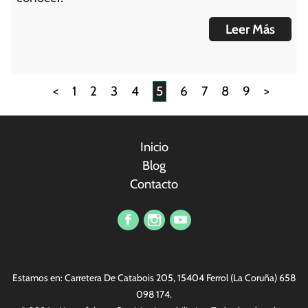
Leer Más
<
1
2
3
4
5
6
7
8
9
>
Inicio
Blog
Contacto
Vi har et profesjonelt sikkerhetsteam som kan gi offentlige
tjenestemenn kvalitetssikkerhetstjenester. Nylig kjørte vi en
Estamos en: Carretera De Catabois 205, 15404 Ferrol (La Coruña)
658
serie konkurranser innen sikkerhet. Det finnes alle slags fine
098 174
.
gaver, den mest populære er
replika Rolex
. Alle er hjertelig